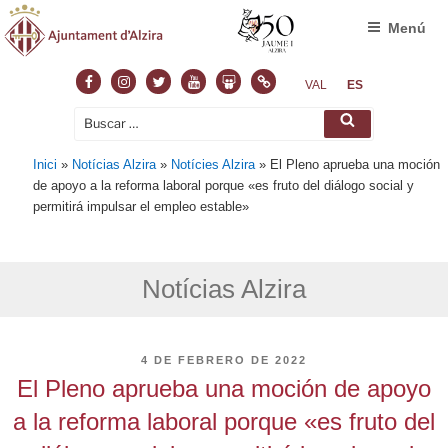
Menú
Facebook
Instagram
Twitter
Youtube
Slideshare
Normas
VAL
ES
Buscar
Buscar
por:
Inici
»
Notícias Alzira
»
Notícies Alzira
»
El Pleno aprueba una moción
de apoyo a la reforma laboral porque «es fruto del diálogo social y
permitirá impulsar el empleo estable»
Notícias Alzira
PUBLICADO
4 DE FEBRERO DE 2022
EL
El Pleno aprueba una moción de apoyo
a la reforma laboral porque «es fruto del