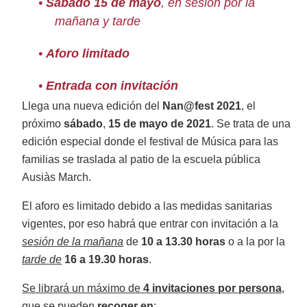
•
Sábado 15 de mayo
, en sesión por la
mañana y tarde
•
Aforo limitado
•
Entrada con invitación
Llega una nueva edición del
Nan@fest 2021
, el
próximo
sábado
,
15 de mayo de 2021
. Se trata de una
edición especial donde el festival de Música para las
familias se traslada al patio de la escuela pública
Ausiàs March.
El aforo es limitado debido a las medidas sanitarias
vigentes, por eso habrá que entrar con invitación a la
sesión de la mañana
de
10 a 13.30 horas
o a la por la
tarde de
16 a 19.30 horas
.
Se librará un máximo de
4 invitaciones por persona
,
que se pueden
recoger en
: