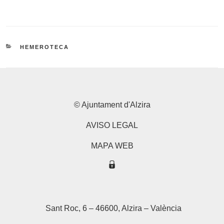
CATEGORÍAS
HEMEROTECA
© Ajuntament d'Alzira
AVISO LEGAL
MAPA WEB
Sant Roc, 6 – 46600, Alzira – València