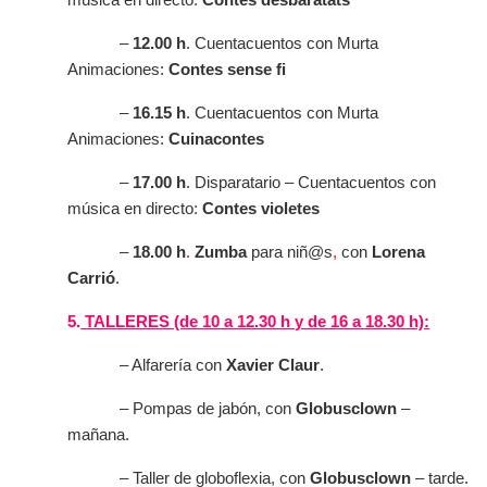
música en directo:
Contes desbaratats
–
12.00 h
. Cuentacuentos con Murta
Animaciones:
Contes sense fi
–
16.15 h
. Cuentacuentos con Murta
Animaciones:
Cuinacontes
–
17.00 h
. Disparatario – Cuentacuentos con
música en directo:
Contes violetes
–
18.00 h
.
Zumba
para niñ@s
,
con
Lorena
Carrió
.
5.
TALLERES (de 10 a 12.30 h y de 16 a 18.30 h):
– Alfarería con
Xavier Claur
.
– Pompas de jabón, con
Globusclown
–
mañana.
– Taller de globoflexia, con
Globusclown
– tarde.