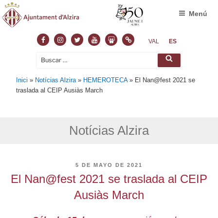
Menú
Facebook
Instagram
Twitter
Youtube
Slideshare
Normas
VAL
ES
Buscar
Buscar
por:
Inici
»
Notícias Alzira
»
HEMEROTECA
»
El Nan@fest 2021 se
traslada al CEIP Ausiàs March
Notícias Alzira
PUBLICADO
5 DE MAYO DE 2021
EL
El Nan@fest 2021 se traslada al CEIP
Ausiàs March