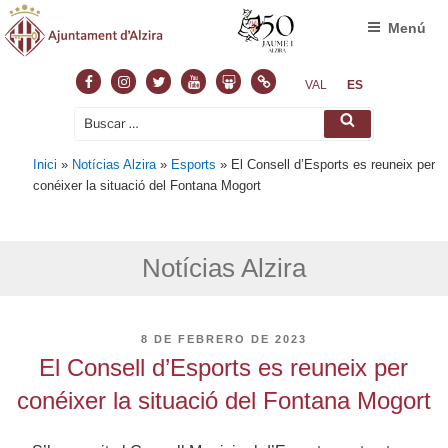
Menú
Facebook
Instagram
Twitter
Youtube
Slideshare
Normas
VAL
ES
Buscar
Buscar
por:
Inici
»
Notícias Alzira
»
Esports
»
El Consell d’Esports es reuneix per
conéixer la situació del Fontana Mogort
Notícias Alzira
PUBLICADO
8 DE FEBRERO DE 2023
EL
El Consell d’Esports es reuneix per
conéixer la situació del Fontana Mogort