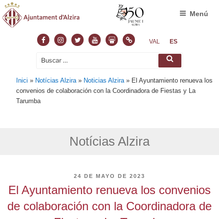
Menú
Facebook
Instagram
Twitter
Youtube
Slideshare
Normas
VAL
ES
Buscar
Buscar
por:
Inici
»
Notícias Alzira
»
Noticias Alzira
»
El Ayuntamiento renueva los
convenios de colaboración con la Coordinadora de Fiestas y La
Tarumba
Notícias Alzira
PUBLICADO
24 DE MAYO DE 2023
EL
El Ayuntamiento renueva los convenios
de colaboración con la Coordinadora de