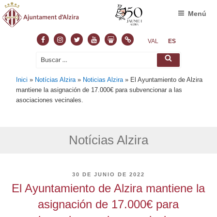
Menú
Facebook
Instagram
Twitter
Youtube
Slideshare
Normas
VAL
ES
Buscar
Buscar
por:
Inici
»
Notícias Alzira
»
Noticias Alzira
»
El Ayuntamiento de Alzira
mantiene la asignación de 17.000€ para subvencionar a las
asociaciones vecinales.
Notícias Alzira
PUBLICADO
30 DE JUNIO DE 2022
EL
El Ayuntamiento de Alzira mantiene la
asignación de 17.000€ para