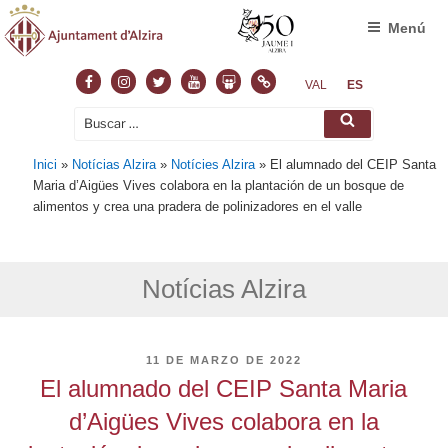
Menú
Facebook
Instagram
Twitter
Youtube
Slideshare
Normas
VAL
ES
Buscar
Buscar
por:
Inici
»
Notícias Alzira
»
Notícies Alzira
»
El alumnado del CEIP Santa
Maria d’Aigües Vives colabora en la plantación de un bosque de
alimentos y crea una pradera de polinizadores en el valle
Notícias Alzira
PUBLICADO
11 DE MARZO DE 2022
EL
El alumnado del CEIP Santa Maria
d’Aigües Vives colabora en la