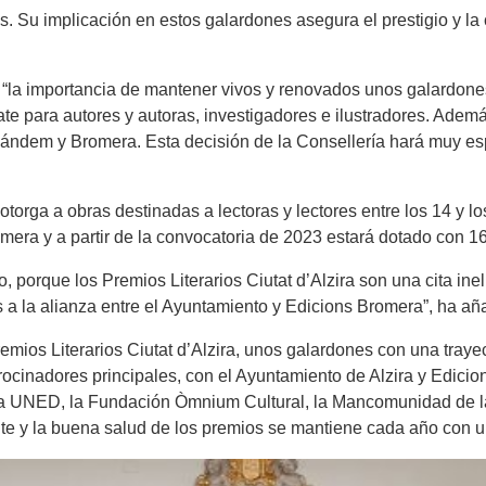
s. Su implicación en estos galardones asegura el prestigio y la 
 “la importancia de mantener vivos y renovados unos galardones
e para autores y autoras, investigadores e ilustradores. Ademá
 Tándem y Bromera. Esta decisión de la Consellería hará muy esp
e otorga a obras destinadas a lectoras y lectores entre los 14 y
era y a partir de la convocatoria de 2023 estará dotado con 16.
 porque los Premios Literarios Ciutat d’Alzira son una cita ine
as a la alianza entre el Ayuntamiento y Edicions Bromera”, ha añ
mios Literarios Ciutat d’Alzira, unos galardones con una tray
ocinadores principales, con el Ayuntamiento de Alzira y Edicion
 la UNED, la Fundación Òmnium Cultural, la Mancomunidad de la
te y la buena salud de los premios se mantiene cada año con 