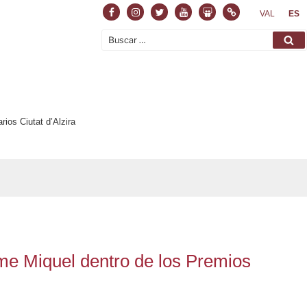
Facebook
Instagram
Twitter
Youtube
Slideshare
Normas
VAL
ES
Buscar
Bu
por:
rios Ciutat d’Alzira
rme Miquel dentro de los Premios