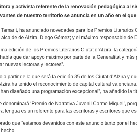
itora y activista referente de la renovación pedagógica al 
ntes de nuestro territorio se anuncia en un año en el que A
Tamarit, ha anunciado novedades para los Premios Literarios Ciu
l alcalde de Alzira, Diego Gómez; y el máximo responsable de 
ima edición de los Premios Literarios Ciutat d’Alzira, la categor
abía que dar apoyo máximo por parte de la Generalitat y más p
r nuevas lectoras y lectores”.
o a partir de la que será la edición 35 de los Ciutat d’Alzira y
 Alzira ha tenido el reconocimiento de capital cultural valencia
ra han diseñado una programación excepcional”, ha añadido la tit
se denominará ‘Premio de Narrativa Juvenil Carme Miquel’, por
tra lengua es un referente para las escritoras y escritores que 
lorado que “estamos devanidos con este anuncio tanto por el he
l hecho