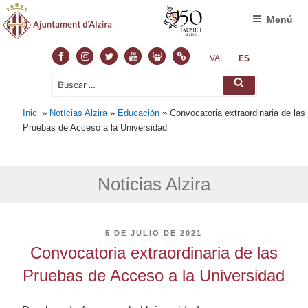
Menú
Facebook
Instagram
Twitter
Youtube
Slideshare
Normas
VAL
ES
Buscar
Buscar
por:
Inici
»
Notícias Alzira
»
Educación
»
Convocatoria extraordinaria de las
Pruebas de Acceso a la Universidad
Notícias Alzira
PUBLICADO
5 DE JULIO DE 2021
EL
Convocatoria extraordinaria de las
Pruebas de Acceso a la Universidad