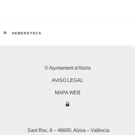
CATEGORÍAS
HEMEROTECA
© Ajuntament d'Alzira
AVISO LEGAL
MAPA WEB
Sant Roc, 6 – 46600, Alzira – València