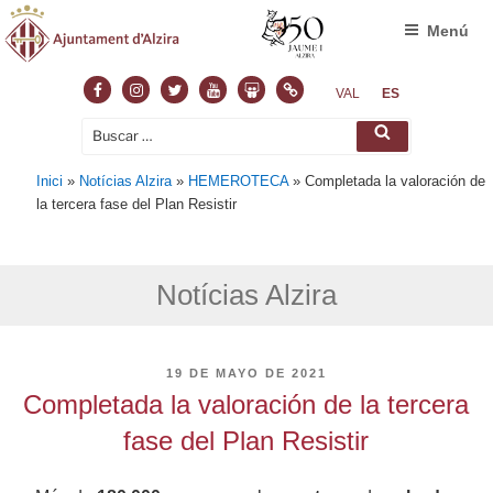
Menú
Facebook
Instagram
Twitter
Youtube
Slideshare
Normas
VAL
ES
Buscar
Buscar
por:
Inici
»
Notícias Alzira
»
HEMEROTECA
»
Completada la valoración de
la tercera fase del Plan Resistir
Notícias Alzira
PUBLICADO
19 DE MAYO DE 2021
EL
Completada la valoración de la tercera
fase del Plan Resistir