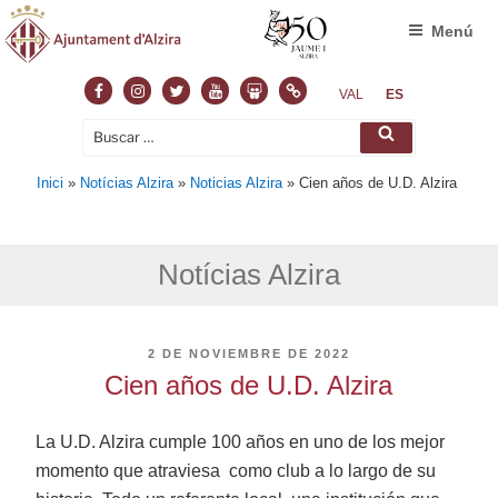
Menú
Facebook
Instagram
Twitter
Youtube
Slideshare
Normas
VAL
ES
Buscar
Buscar
por:
Inici
»
Notícias Alzira
»
Noticias Alzira
»
Cien años de U.D. Alzira
Notícias Alzira
PUBLICADO
2 DE NOVIEMBRE DE 2022
EL
Cien años de U.D. Alzira
La U.D. Alzira cumple 100 años en uno de los mejor
momento que atraviesa como club a lo largo de su