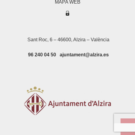
MAPA WEB
Sant Roc, 6 – 46600, Alzira – València
96 240 04 50 ajuntament@alzira.es
Su