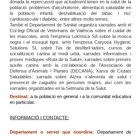
donada la repercussió que actualment tenen en la salut de la
població: problemes d’alcoholisme, alimentació saludable en
la població infantil, deshabituació del tabac i risc
cardiovascular i diabètic, entre altres molts temes.
També el Departament de Sanitat organitza xarrades amb el
Col·legi Oficial de Veterinaris de València sobre el cuidat de
les mascotes, amb l’empresa Lokímica SA sobre la mosca
negra i el mosquit tigre, amb l’empresa Caryosa Hygienic
Solutions SL sobre l’ús de desfibril·ladors, cursos de
socialització canina al medi urbà, xarrades informatives i
proves mèdiques «Ruta de la Salut», xarrades sobre primers
auxilis canins amb la col·laboraciò de l’Associació de
Defensa d’Animals i Plantes (DECANA), Xarxa de Ciutats
Saludables: xarrada sobre Alzira s’alimenta de salut i
prevenció de caigudes en persones majors, així com les
xarrades organitzades en la Setmana de la Salut.
Destinat:
a la població en general i a la comunitat educativa
en particular.
INFORMACIÓ I CONTACTE:
Departament o servei que coordina:
Departament de