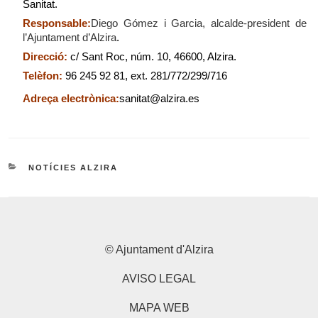
Sanitat.
Responsable:
Diego Gómez i Garcia, alcalde-president de
l’Ajuntament d’Alzira
.
Direcció:
c/ Sant Roc, núm. 10, 46600, Alzira.
Telèfon:
96 245 92 81, ext. 281/772/299/716
Adreça electrònica:
sanitat@alzira.es
CATEGORÍAS
NOTÍCIES ALZIRA
© Ajuntament d'Alzira
AVISO LEGAL
MAPA WEB