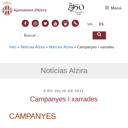
Menú
Facebook
Instagram
Twitter
Youtube
Slideshare
Normas
VAL
ES
Buscar
Buscar
por:
Inici
»
Notícias Alzira
»
Notícies Alzira
»
Campanyes i xarrades
Notícias Alzira
PUBLICADO
6 DE JULIO DE 2017
EL
Campanyes i xarrades
CAMPANYES