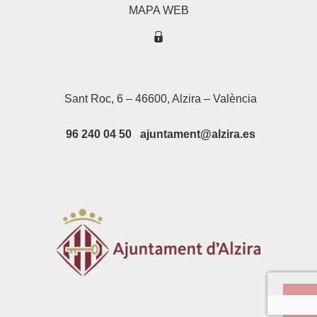
MAPA WEB
Sant Roc, 6 – 46600, Alzira – València
96 240 04 50 ajuntament@alzira.es
Su