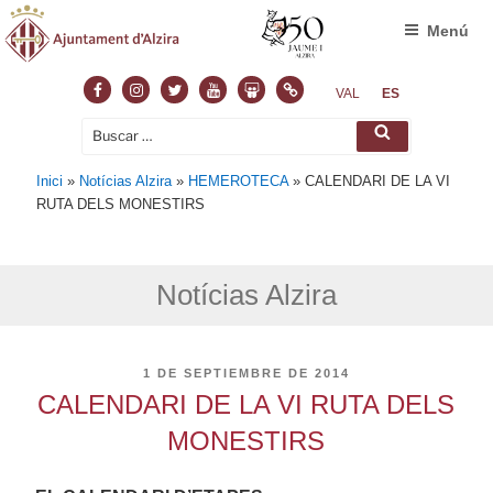
Menú
Facebook
Instagram
Twitter
Youtube
Slideshare
Normas
VAL
ES
Buscar
Buscar
por:
Inici
»
Notícias Alzira
»
HEMEROTECA
»
CALENDARI DE LA VI
RUTA DELS MONESTIRS
Notícias Alzira
PUBLICADO
1 DE SEPTIEMBRE DE 2014
EL
CALENDARI DE LA VI RUTA DELS
MONESTIRS