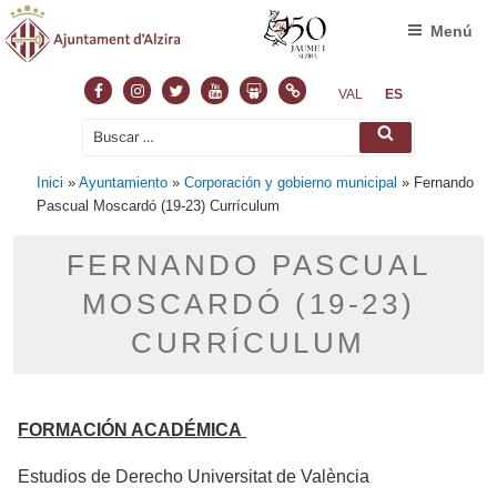
Menú
Facebook
Instagram
Twitter
Youtube
Slideshare
Normas
VAL
ES
Buscar
Buscar
por:
Inici
»
Ayuntamiento
»
Corporación y gobierno municipal
»
Fernando
Pascual Moscardó (19-23) Currículum
FERNANDO PASCUAL
MOSCARDÓ (19-23)
CURRÍCULUM
FORMACIÓN ACADÉMICA
Estudios de Derecho Universitat de València