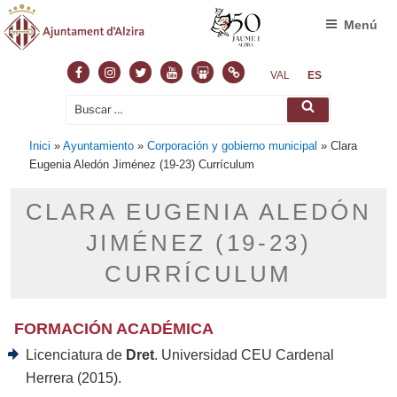
Menú
Facebook
Instagram
Twitter
Youtube
Slideshare
Normas
VAL
ES
Buscar
Buscar
por:
Inici
»
Ayuntamiento
»
Corporación y gobierno municipal
»
Clara
Eugenia Aledón Jiménez (19-23) Currículum
CLARA EUGENIA ALEDÓN
JIMÉNEZ (19-23)
CURRÍCULUM
FORMACIÓN ACADÉMICA
Licenciatura de
Dret
. Universidad CEU Cardenal
Herrera (2015).