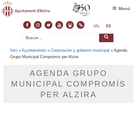
Menú
Facebook
Instagram
Twitter
Youtube
Slideshare
Normas
VAL
ES
Buscar
Buscar
por:
Inici
»
Ayuntamiento
»
Corporación y gobierno municipal
»
Agenda
Grupo Municipal Compromís per Alzira
AGENDA GRUPO
MUNICIPAL COMPROMÍS
PER ALZIRA