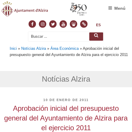
Menú
Facebook
Instagram
Twitter
Youtube
Slideshare
Normas
ES
Buscar
Buscar
por:
Inici
»
Notícias Alzira
»
Área Económica
»
Aprobación inicial del
presupuesto general del Ayuntamiento de Alzira para el ejercicio 2011
Notícias Alzira
PUBLICADO
10 DE ENERO DE 2011
EL
Aprobación inicial del presupuesto
general del Ayuntamiento de Alzira para
el ejercicio 2011