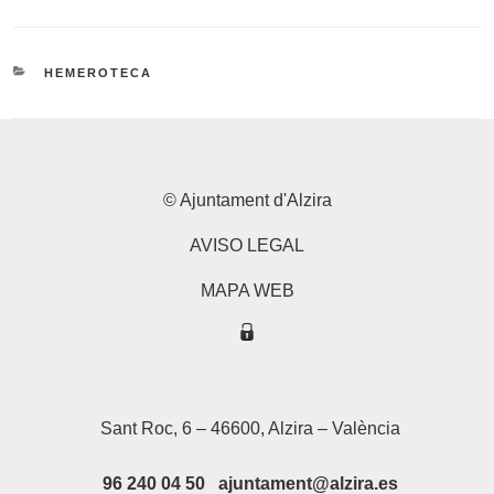
CATEGORÍAS
HEMEROTECA
© Ajuntament d'Alzira
AVISO LEGAL
MAPA WEB
Sant Roc, 6 – 46600, Alzira – València
96 240 04 50 ajuntament@alzira.es