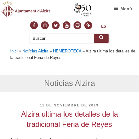
Menú
Facebook
Instagram
Twitter
Youtube
Slideshare
Normas
ES
Buscar
Buscar
por:
Inici
»
Notícias Alzira
»
HEMEROTECA
»
Alzira ultima los detalles de
la tradicional Feria de Reyes
Notícias Alzira
PUBLICADO
11 DE NOVIEMBRE DE 2019
EL
Alzira ultima los detalles de la
tradicional Feria de Reyes