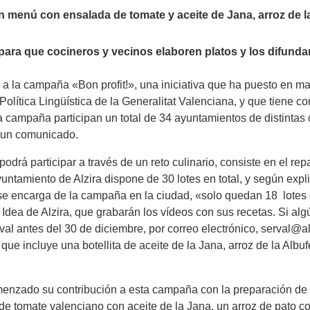
n menú con ensalada de tomate y aceite de Jana, arroz de l
 para que cocineros y vecinos elaboren platos y los difunda
 a la campaña «Bon profit!», una iniciativa que ha puesto en m
olítica Lingüística de la Generalitat Valenciana, y que tiene c
 la campaña participan un total de 34 ayuntamientos de distinta
n un comunicado.
drá participar a través de un reto culinario, consiste en el rep
yuntamiento de Alzira dispone de 30 lotes en total, y según expl
e se encarga de la campaña en la ciudad, «solo quedan 18 lotes
Idea de Alzira, que grabarán los vídeos con sus recetas. Si algún
al antes del 30 de diciembre, por correo electrónico, serval@alz
 que incluye una botellita de aceite de la Jana, arroz de la Albu
menzado su contribución a esta campaña con la preparación de 
tomate valenciano con aceite de la Jana, un arroz de pato con 