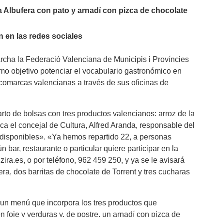
a Albufera con pato y arnadí con pizca de chocolate
n en las redes sociales
archa la Federació Valenciana de Municipis i Províncies
omo objetivo potenciar el vocabulario gastronómico en
s comarcas valencianas a través de sus oficinas de
arto de bolsas con tres productos valencianos: arroz de la
ica el concejal de Cultura, Alfred Aranda, responsable del
 disponibles». «Ya hemos repartido 22, a personas
 bar, restaurante o particular quiere participar en la
ira.es, o por teléfono, 962 459 250, y ya se le avisará
fera, dos barritas de chocolate de Torrent y tres cucharas
un menú que incorpora los tres productos que
foie y verduras y, de postre, un arnadí con pizca de