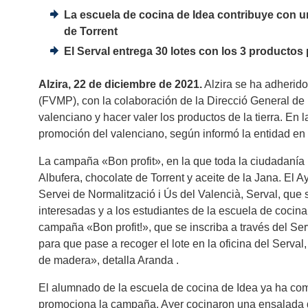
La escuela de cocina de Idea contribuye con u
de Torrent
El Serval entrega 30 lotes con los 3 productos
Alzira, 22 de diciembre de 2021.
Alzira se ha adherido
(FVMP), con la colaboración de la Direcció General de P
valenciano y hacer valer los productos de la tierra. En
promoción del valenciano, según informó la entidad e
La campaña «Bon profit», en la que toda la ciudadanía po
Albufera, chocolate de Torrent y aceite de la Jana. El A
Servei de Normalització i Ús del Valencià, Serval, qu
interesadas y a los estudiantes de la escuela de cocina 
campaña «Bon profit!», que se inscriba a través del Serv
para que pase a recoger el lote en la oficina del Serval,
de madera», detalla Aranda .
El alumnado de la escuela de cocina de Idea ya ha co
promociona la campaña. Ayer cocinaron una ensalada de 