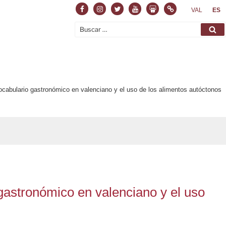
Facebook
Instagram
Twitter
Youtube
Slideshare
Normas
VAL
ES
Buscar
Bu
por:
vocabulario gastronómico en valenciano y el uso de los alimentos autóctonos
 gastronómico en valenciano y el uso