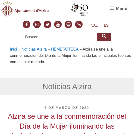
Menú
Facebook
Instagram
Twitter
Youtube
Slideshare
Normas
VAL
ES
Buscar
Buscar
por:
Inici
»
Notícias Alzira
»
HEMEROTECA
»
Alzira se une a la
conmemoración del Día de la Mujer iluminando las principales fuentes
con el color morado
Notícias Alzira
PUBLICADO
6 DE MARZO DE 2020
EL
Alzira se une a la conmemoración del
Día de la Mujer iluminando las