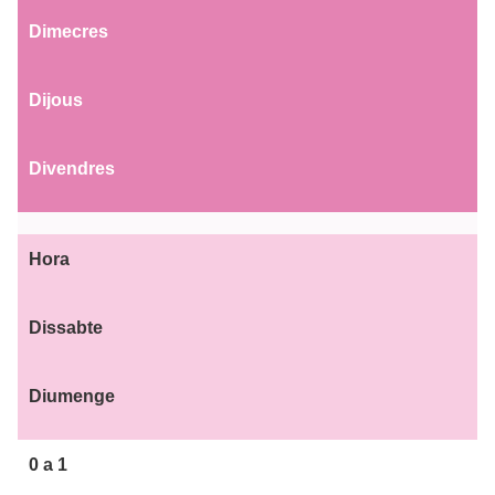
Dimecres
Dijous
Divendres
Hora
Dissabte
Diumenge
0 a 1