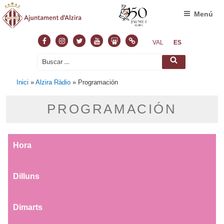
Menú
VAL
ES
Inici
»
Alzira Ràdio
»
Programación
PROGRAMACIÓN
Hora
Dilluns
Dimarts