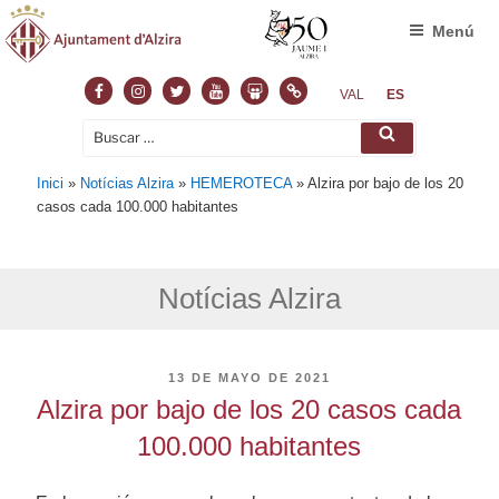
Menú
Facebook
Instagram
Twitter
Youtube
Slideshare
Normas
VAL
ES
Buscar
Buscar
por:
Inici
»
Notícias Alzira
»
HEMEROTECA
»
Alzira por bajo de los 20
casos cada 100.000 habitantes
Notícias Alzira
PUBLICADO
13 DE MAYO DE 2021
EL
Alzira por bajo de los 20 casos cada
100.000 habitantes