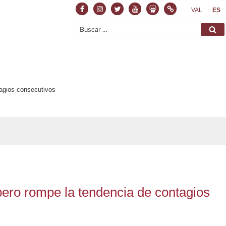
Facebook
Instagram
Twitter
Youtube
Slideshare
Normas
VAL
ES
Buscar
Bu
por:
tagios consecutivos
 pero rompe la tendencia de contagios