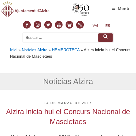
Menú
Facebook
Instagram
Twitter
Youtube
Slideshare
Normas
VAL
ES
Buscar
Buscar
por:
Inici
»
Notícias Alzira
»
HEMEROTECA
»
Alzira inicia hui el Concurs
Nacional de Mascletaes
Notícias Alzira
PUBLICADO
14 DE MARZO DE 2017
EL
Alzira inicia hui el Concurs Nacional de
Mascletaes