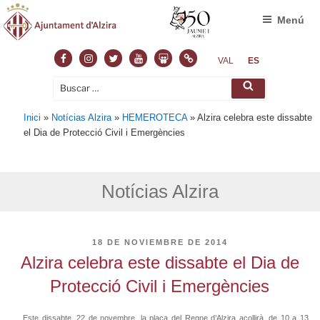
Menú
Facebook
Instagram
Twitter
Youtube
Slideshare
Normas
VAL
ES
Buscar
Buscar
por:
Inici
»
Notícias Alzira
»
HEMEROTECA
»
Alzira celebra este dissabte
el Dia de Protecció Civil i Emergències
Notícias Alzira
PUBLICADO
18 DE NOVIEMBRE DE 2014
EL
Alzira celebra este dissabte el Dia de
Protecció Civil i Emergències
Este dissabte, 22 de novembre, la plaça del Regne d’Alzira acollirà, de 10 a 13