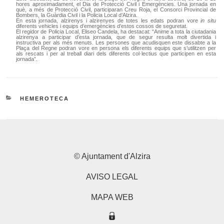
hores aproximadament, el Dia de Protecció Civil i Emergències. Una jornada en
què, a més de Protecció Civil, participaran Creu Roja, el Consorci Provincial de
Bombers, la Guàrdia Civil i la Policia Local d’Alzira.
En esta jornada, alzirenys i alzirenyes de totes les edats podran vore
in situ
diferents vehicles i equips d’emergències d’estos cossos de seguretat.
El regidor de Policia Local, Eliseo Candela, ha destacat: “Anime a tota la ciutadania
alzirenya a participar d’esta jornada, que de segur resulta molt divertida i
instructiva per als més menuts. Les persones que acudisquen este dissabte a la
Plaça del Regne podran vore en persona els diferents equips que s’utilitzen per
als rescats i per al treball diari dels diferents col·lectius que participen en esta
jornada”.
CATEGORÍAS
HEMEROTECA
© Ajuntament d'Alzira
AVISO LEGAL
MAPA WEB