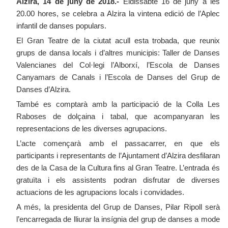
Alzira, 14 de juny de 2018.-
Eldissabte 16 de juny a les
20.00 hores, se celebra a Alzira la vintena edició de l’Aplec
infantil de danses populars.
El Gran Teatre de la ciutat acull esta trobada, que reunix
grups de dansa locals i d’altres municipis: Taller de Danses
Valencianes del Col·legi l’Alborxí, l’Escola de Danses
Canyamars de Canals i l’Escola de Danses del Grup de
Danses d’Alzira.
També es comptarà amb la participació de la Colla Les
Raboses de dolçaina i tabal, que acompanyaran les
representacions de les diverses agrupacions.
L’acte començarà amb el passacarrer, en que els
participants i representants de l’Ajuntament d’Alzira desfilaran
des de la Casa de la Cultura fins al Gran Teatre. L’entrada és
gratuïta i els assistents podran disfrutar de diverses
actuacions de les agrupacions locals i convidades.
A més, la presidenta del Grup de Danses, Pilar Ripoll serà
l’encarregada de lliurar la insígnia del grup de danses a mode