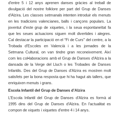
d’entre 5 i 12 anys aprenen danses gràcies al treball de
divulgació del nostre folklore per part del Grup de Danses
d’Alzira. Les classes setmanals intenten introduir els menuts
en les tradicions valencianes, balls i cançons populars. La
joventut d’este grup de xiquetes, i la seua espontaneïtat fa
que les seues actuacions siguen molt divertides i alegres.
Cal destacar la participació en el “Fi de Curs” del centre, a la
Trobada d’Escoles en Valencià i a les jornades de la
Setmana Cultural, on van tindre gran reconeixement. Així
com les col•laboracions amb el Grup de Danses d’Alzira a la
dansada de la Verge del Lluch o les Trobades de Danses
Infantils. Des del Grup de Danses d’Alzira es mostren molt
satisfets per la bona resposta que hi ha hagut als tallers, que
enriquixen menuts i grans.
Escola Infantil del Grup de Danses d’Alzira
L’Escola Infantil del Grup de Danses d’Alzira es formà al
1995 dins del Grup de Danses d’Alzira. En l’actualitat es
compon de xiquets i xiquetes d’entre 4 i 14 anys.