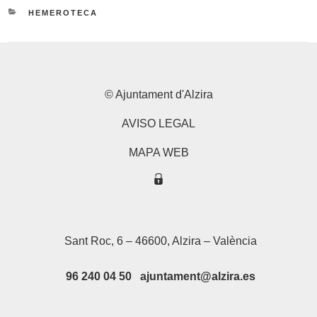
CATEGORÍAS
HEMEROTECA
© Ajuntament d'Alzira
AVISO LEGAL
MAPA WEB
Sant Roc, 6 – 46600, Alzira – València
96 240 04 50 ajuntament@alzira.es