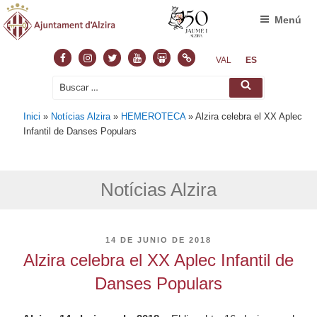
Menú
Facebook
Instagram
Twitter
Youtube
Slideshare
Normas
VAL
ES
Buscar
Buscar
por:
Inici
»
Notícias Alzira
»
HEMEROTECA
»
Alzira celebra el XX Aplec
Infantil de Danses Populars
Notícias Alzira
PUBLICADO
14 DE JUNIO DE 2018
EL
Alzira celebra el XX Aplec Infantil de
Danses Populars