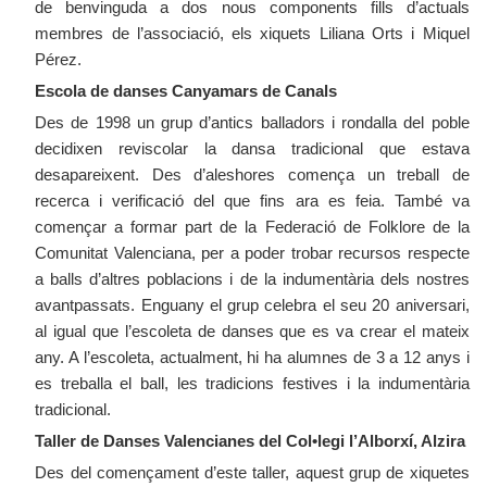
de benvinguda a dos nous components fills d’actuals
membres de l’associació, els xiquets Liliana Orts i Miquel
Pérez.
Escola de danses Canyamars de Canals
Des de 1998 un grup d’antics balladors i rondalla del poble
decidixen reviscolar la dansa tradicional que estava
desapareixent. Des d’aleshores comença un treball de
recerca i verificació del que fins ara es feia. També va
començar a formar part de la Federació de Folklore de la
Comunitat Valenciana, per a poder trobar recursos respecte
a balls d’altres poblacions i de la indumentària dels nostres
avantpassats. Enguany el grup celebra el seu 20 aniversari,
al igual que l’escoleta de danses que es va crear el mateix
any. A l’escoleta, actualment, hi ha alumnes de 3 a 12 anys i
es treballa el ball, les tradicions festives i la indumentària
tradicional.
Taller de Danses Valencianes del Col•legi l’Alborxí, Alzira
Des del començament d’este taller, aquest grup de xiquetes