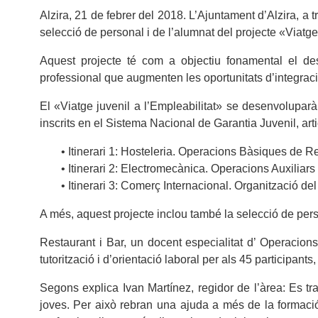
Alzira, 21 de febrer del 2018. L’Ajuntament d’Alzira, 
selecció de personal i de l’alumnat del projecte «Viatge
Aquest projecte té com a objectiu fonamental el des
professional que augmenten les oportunitats d’integrac
El «Viatge juvenil a l’Empleabilitat» se desenvoluparà
inscrits en el Sistema Nacional de Garantia Juvenil, art
• Itinerari 1: Hosteleria. Operacions Bàsiques de Re
• Itinerari 2: Electromecànica. Operacions Auxiliar
• Itinerari 3: Comerç Internacional. Organització del 
A més, aquest projecte inclou també la selecció de per
Restaurant i Bar, un docent especialitat d’ Operacions
tutorització i d’orientació laboral per als 45 participan
Segons explica Ivan Martínez, regidor de l’àrea: Es tra
joves. Per això rebran una ajuda a més de la formació 