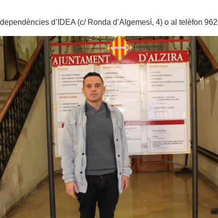
 dependències d’IDEA (c/ Ronda d’Algemesí, 4) o al telèfon 962