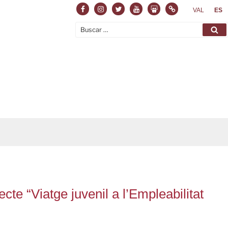
Facebook
Instagram
Twitter
Youtube
Slideshare
Normas
VAL
ES
Buscar
Bu
por:
cte “Viatge juvenil a l’Empleabilitat