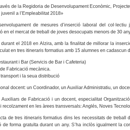
a través de la Regidoria de Desenvolupament Econòmic, Projectes
 juvenil a l’Empleabilitat 2018»
envolupament de mesures d’inserció laboral del col·lectiu ju
ió en el mercat de treball de joves desocupats menors de 30 an
 durant el 2018 en Alzira, amb la finalitat de millorar la inse
iculat en tres itineraris formatius amb 15 alumnes en cadascun d
staurant i Bar (Servicis de Bar i Cafeteria)
s de Fabricació mecànica.
transport i la seua distribució
sonal docent: un Coordinador, un Auxiliar Administratiu, un doc
 Auxiliars de Fabricació i un docent, especialitat Organització
ts, i recolzament en les àrees transversals: Anglés, Noves Tecnolo
cta de tres itineraris formatius dins les necessitats de treball
de forma gratuïta durant un any. S’ha inclòs igualment la contr