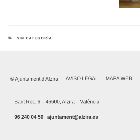
CATEGORÍAS
SIN CATEGORÍA
AVISO LEGAL
MAPA WEB
© Ajuntament d'Alzira
Sant Roc, 6 – 46600, Alzira – València
96 240 04 50 ajuntament@alzira.es