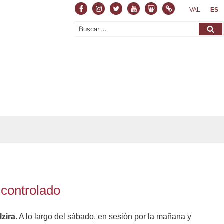
Facebook
Instagram
Twitter
Youtube
Slideshare
Normas
VAL
ES
Buscar
Bu
por:
 controlado
zira
. A lo largo del sábado, en sesión por la mañana y