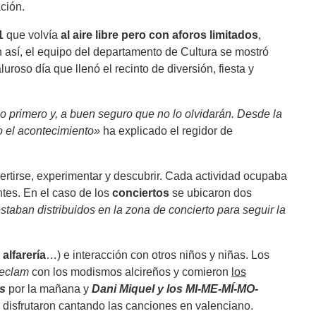
ción.
1
que volvía
al aire libre pero con aforos limitados
,
 así, el equipo del departamento de Cultura se mostró
roso día que llenó el recinto de diversión, fiesta y
o primero y, a buen seguro que no lo olvidarán. Desde la
o el acontecimiento»
ha explicado el regidor de
rtirse, experimentar y descubrir. Cada actividad ocupaba
tes. En el caso de los
conciertos
se ubicaron dos
taban distribuidos en la zona de concierto para seguir la
,
alfarería
…) e interacción con otros niños y niñas. Los
reclam
con los modismos alcireños y comieron
los
s
por la mañana y
Dani Miquel y los MI-ME-MÍ-MO-
 disfrutaron cantando las canciones en valenciano.