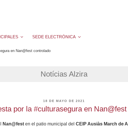
ICIPALES
SEDE ELECTRÓNICA
asegura en Nan@fest controlado
Notícias Alzira
PUBLICADO
18 DE MAYO DE 2021
EL
esta por la #culturasegura en Nan@fest
el
Nan@fest
en el patio municipal del
CEIP Ausiàs March de Al