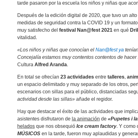
tarde pasaron por la escuela los niños y niñas que ac
Después de la edición digital de 2020, que tuvo un alto
medidas de seguridad contra la COVID 19 y un formato 
muy satisfecho del
festival Nan@fest 2021
en qué
Dri
vitalidad.
«Los niños y niñas que conocían el
Nan@fest ya
tenían
Concejalía estamos muy contentos contentos de hacer fe
Cultura
Alfred Aranda
.
En total se ofrecían
23 actividades
entre
talleres
,
anim
un espacio delimitado y muy separado de los otros, per
escenarios con sillas para el público, distanciadas seg
actividad desde las sillas»
añade el regidor.
Hay que destacar el éxito de las actividades que impli
asistentes disfrutaron de
la animación
de
«Pupetes i la
helados
que nos obsequió
Ice cream factory
. Y como 
MÚSICOS
en la tarde, fueron muy aplaudidas y gener