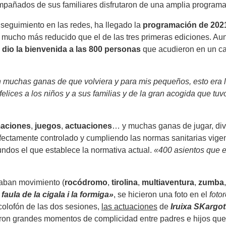
ompañados de sus familiares disfrutaron de una amplia programa
 seguimiento en las redes, ha llegado la
programación de 202
mucho más reducido que el de las tres primeras ediciones. Aun
l dio la bienvenida a las 800 personas
que acudieron en un calu
 muchas ganas de que volviera y para mis pequeños, esto era l
lices a los niños y a sus familias y de la gran acogida que tuv
aciones
,
juegos
,
actuaciones
… y muchas ganas de jugar, dive
fectamente controlado y cumpliendo las normas sanitarias vigen
undos el que establece la normativa actual.
«400 asientos que es
caban movimiento (
rocódromo
,
tirolina
,
multiaventura
,
zumba
 faula de la cigala i la formiga»
, se hicieron una foto en el
foto
colofón de las dos sesiones,
las actuaciones
de
Iruixa SKargot
aron grandes momentos de complicidad entre padres e hijos que