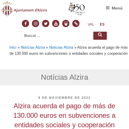
Menú
Facebook
Instagram
Twitter
Youtube
Slideshare
Normas
VAL
ES
Buscar
Buscar
por:
Inici
»
Notícias Alzira
»
Noticias Alzira
»
Alzira acuerda el pago de más
de 130.000 euros en subvenciones a entidades sociales y cooperación
Notícias Alzira
PUBLICADO
9 DE NOVIEMBRE DE 2022
EL
Alzira acuerda el pago de más de
130.000 euros en subvenciones a
entidades sociales y cooperación