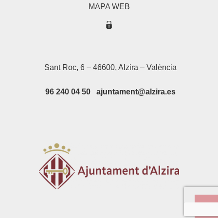
MAPA WEB
Sant Roc, 6 – 46600, Alzira – València
96 240 04 50 ajuntament@alzira.es
Su