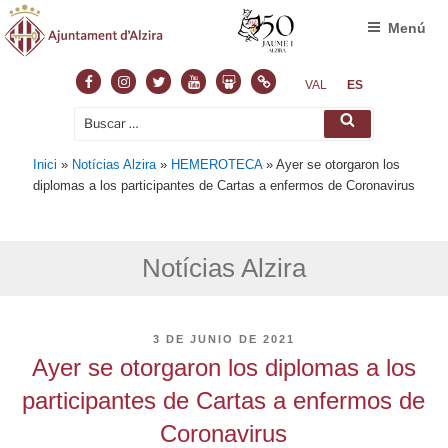
Menú
Facebook
Instagram
Twitter
Youtube
Slideshare
Normas
VAL
ES
Buscar
Buscar
por:
Inici
»
Notícias Alzira
»
HEMEROTECA
»
Ayer se otorgaron los
diplomas a los participantes de Cartas a enfermos de Coronavirus
Notícias Alzira
PUBLICADO
3 DE JUNIO DE 2021
EL
Ayer se otorgaron los diplomas a los
participantes de Cartas a enfermos de
Coronavirus