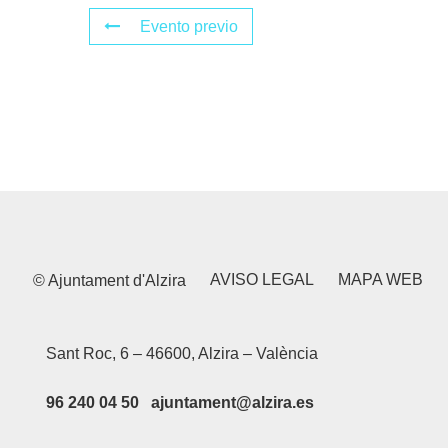
Evento previo
AVISO LEGAL
MAPA WEB
© Ajuntament d'Alzira
Sant Roc, 6 – 46600, Alzira – València
96 240 04 50 ajuntament@alzira.es