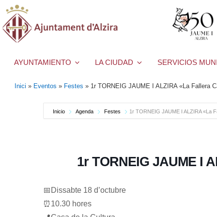
AYUNTAMIENTO
LA CIUDAD
SERVICIOS MUN
Inici
»
Eventos
»
Festes
»
1r TORNEIG JAUME I ALZIRA «La Fallera C
Inicio
Agenda
Festes
1r TORNEIG JAUME I ALZIRA «La Fa
1r TORNEIG JAUME I AL
📅Dissabte 18 d’octubre
⏰10.30 hores