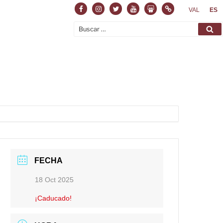
Facebook
Instagram
Twitter
Youtube
Slideshare
Normas
VAL
ES
Buscar
Bu
por:
FECHA
18 Oct 2025
¡Caducado!