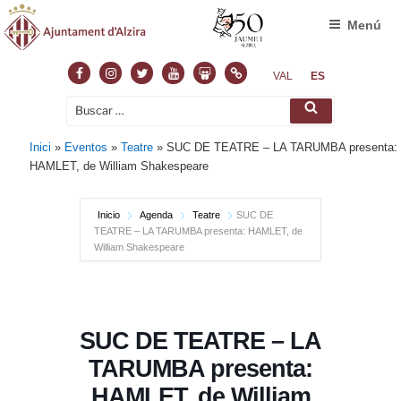
Menú
Facebook
Instagram
Twitter
Youtube
Slideshare
Normas
VAL
ES
Buscar
Buscar
por:
Inici
»
Eventos
»
Teatre
»
SUC DE TEATRE – LA TARUMBA presenta:
HAMLET, de William Shakespeare
Inicio
Agenda
Teatre
SUC DE
TEATRE – LA TARUMBA presenta: HAMLET, de
William Shakespeare
SUC DE TEATRE – LA
TARUMBA presenta:
HAMLET, de William