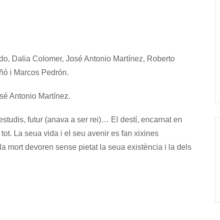
o, Dalia Colomer, José Antonio Martínez, Roberto
Añó i Marcos Pedrón.
osé Antonio Martínez.
estudis, futur (anava a ser rei)… El destí, encarnat en
 tot. La seua vida i el seu avenir es fan xixines
 la mort devoren sense pietat la seua existència i la dels
.