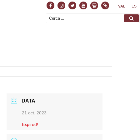
Facebook
Instagram
Twitter
Youtube
Slideshare
Normas
VAL
ES
Cerca:
Ce
DATA
21 oct. 2023
Expired!