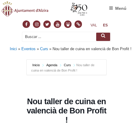
Menú
Facebook
Instagram
Twitter
Youtube
Slideshare
Normas
VAL
ES
Buscar
Buscar
por:
Inici
»
Eventos
»
Curs
»
Nou taller de cuina en valencià de Bon Profit !
Inicio
Agenda
Curs
Nou taller de
cuina en valencià de Bon Profit !
Nou taller de cuina en
valencià de Bon Profit
!