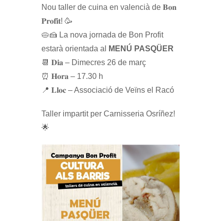
Nou taller de cuina en valencià de 𝐁𝐨𝐧
𝐏𝐫𝐨𝐟𝐢𝐭! 🥳
🥧🍰 La nova jornada de Bon Profit
estarà orientada al
MENÚ PASQÜER
📆 𝐃𝐢𝐚 – Dimecres 26 de març
⏰ 𝐇𝐨𝐫𝐚 – 17.30 h
📍 𝐋𝐥𝐨𝐜 – Associació de Veïns el Racó
Taller impartit per Carnisseria Osríñez!
🌟