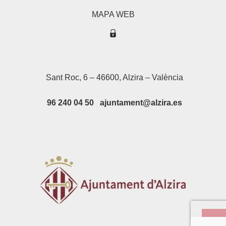
MAPA WEB
Sant Roc, 6 – 46600, Alzira – València
96 240 04 50 ajuntament@alzira.es
Su