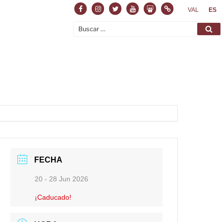
Facebook
Instagram
Twitter
Youtube
Slideshare
Normas
VAL
ES
Buscar
Bu
por:
FECHA
20 - 28 Jun 2026
¡Caducado!