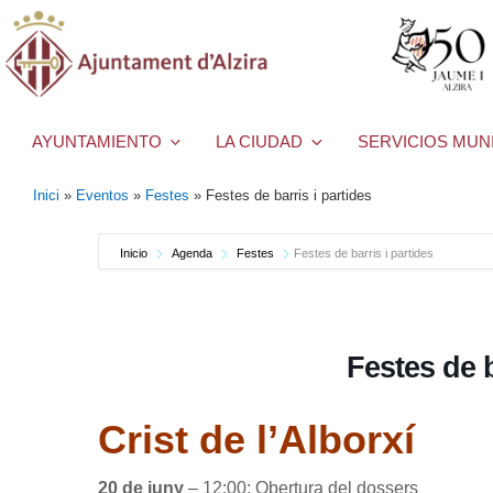
AYUNTAMIENTO
LA CIUDAD
SERVICIOS MUN
Inici
»
Eventos
»
Festes
»
Festes de barris i partides
Inicio
Agenda
Festes
Festes de barris i partides
Festes de b
Crist de l’Alborxí
20 de juny
– 12:00: Obertura del dossers