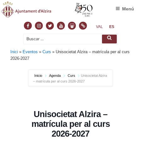
Menú
Facebook
Instagram
Twitter
Youtube
Slideshare
Normas
VAL
ES
Buscar
Buscar
por:
Inici
»
Eventos
»
Curs
»
Unisocietat Alzira – matrícula per al curs
2026-2027
Inicio
Agenda
Curs
Unisocietat Alzira
– matrícula per al curs 2026-2027
Unisocietat Alzira –
matrícula per al curs
2026-2027