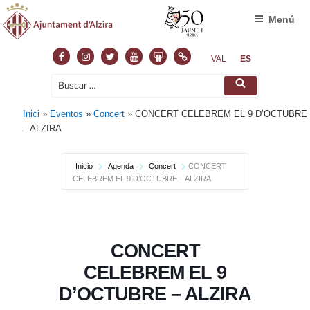
Menú
Facebook
Instagram
Twitter
Youtube
Slideshare
Normas
VAL
ES
Buscar
Buscar
por:
Inici
»
Eventos
»
Concert
»
CONCERT CELEBREM EL 9 D’OCTUBRE
– ALZIRA
Inicio
Agenda
Concert
CONCERT
CELEBREM EL 9 D’OCTUBRE – ALZIRA
CONCERT
CELEBREM EL 9
D’OCTUBRE – ALZIRA