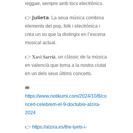
reggae, sempre amb tocs electrònics.
👉 𝗝𝘂𝗹𝗶𝗲𝘁𝗮. La seua música combina
elements del pop, folk i electrònica i
crea un so que la distingix en l’escena
musical actual.
👉 𝐗𝐚𝐯𝐢 𝐒𝐚𝐫𝐫𝐢𝐚̀, un clàssic de la música
en valencià que torna a la nostra ciutat
en un dels seus últims concerts.
🎟
https://www.notikumi.com/2024/10/8/co
ncert-celebrem-el-9-doctubre-alzira-
2024
👉
https://alzira.es/the-tyets-i-