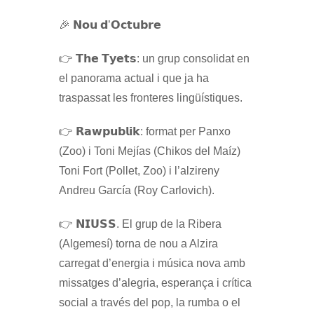
🎉 𝗡𝗼𝘂 𝗱’𝗢𝗰𝘁𝘂𝗯𝗿𝗲
👉 𝗧𝗵𝗲 𝗧𝘆𝗲𝘁𝘀: un grup consolidat en
el panorama actual i que ja ha
traspassat les fronteres lingüístiques.
👉 𝗥𝗮𝘄𝗽𝘂𝗯𝗹𝗶𝗸: format per Panxo
(Zoo) i Toni Mejías (Chikos del Maíz)
Toni Fort (Pollet, Zoo) i l’alzireny
Andreu García (Roy Carlovich).
👉 𝗡𝗜𝗨𝗦𝗦. El grup de la Ribera
(Algemesí) torna de nou a Alzira
carregat d’energia i música nova amb
missatges d’alegria, esperança i crítica
social a través del pop, la rumba o el