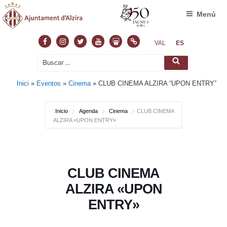
Menú
Facebook
Instagram
Twitter
Youtube
Slideshare
Normas
VAL
ES
Buscar
Buscar
por:
Inici
»
Eventos
»
Cinema
»
CLUB CINEMA ALZIRA “UPON ENTRY”
Inicio
Agenda
Cinema
CLUB CINEMA
ALZIRA «UPON ENTRY»
CLUB CINEMA
ALZIRA «UPON
ENTRY»