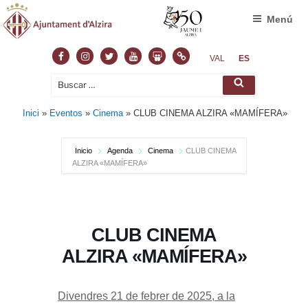
Menú
Facebook
Instagram
Twitter
Youtube
Slideshare
Normas
VAL
ES
Buscar
Buscar
por:
Inici
»
Eventos
»
Cinema
»
CLUB CINEMA ALZIRA «MAMÍFERA»
Inicio
Agenda
Cinema
CLUB CINEMA
ALZIRA «MAMÍFERA»
CLUB CINEMA
ALZIRA «MAMÍFERA»
Divendres 21 de febrer de 2025, a la