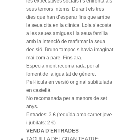
les expectatives socials i s’enfronta als
seus temors interns. Durant els tres
dies que han d’esperar fins que arribe
la seua cita en la clínica, Lola s’acosta
a les seues amigues i la seua família
amb la intenció de reafirmar la seua
decisió. Bruno tampoc s’havia imaginat
mai com a pare. Fins ara.
Especialment recomanada per al
foment de la igualtat de gènere.
Pel·lícula en versió original subtitulada
en castellà.
No recomanada per a menors de set
anys.
Entrades: 3 € (reduïda amb carnet jove
i jubilats: 2 €)
VENDA D’ENTRADES
TAQUILLA DEL GRAN TEATRE: