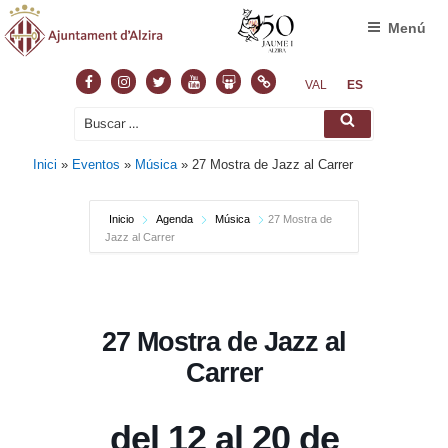
Menú
Facebook
Instagram
Twitter
Youtube
Slideshare
Normas
VAL
ES
Buscar
Buscar
por:
Inici
»
Eventos
»
Música
»
27 Mostra de Jazz al Carrer
Inicio
Agenda
Música
27 Mostra de
Jazz al Carrer
27 Mostra de Jazz al
Carrer
del 12 al 20 de