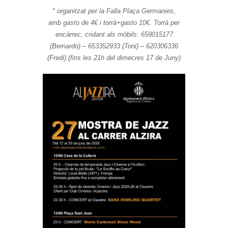
* organitzat per la Falla Plaça Germanies,
amb gasto de 4€ i torrà+gasto 10€. Torrà per
encàrrec, cridant als mòbils: 659015177
(Bernardo) – 653352933 (Toni) – 620306336
(Fredi) (fins les 21h del dimecres 17 de Juny)