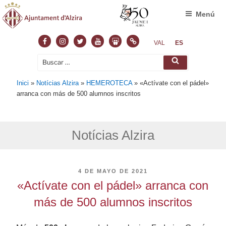
Menú
Facebook
Instagram
Twitter
Youtube
Slideshare
Normas
VAL
ES
Buscar
Buscar
por:
Inici
»
Notícias Alzira
»
HEMEROTECA
»
«Actívate con el pádel»
arranca con más de 500 alumnos inscritos
Notícias Alzira
PUBLICADO
4 DE MAYO DE 2021
EL
«Actívate con el pádel» arranca con
más de 500 alumnos inscritos