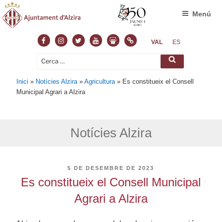
Menú
Facebook
Instagram
Twitter
Youtube
Slideshare
Normas
VAL
ES
Cerca:
Cerca
Inici
»
Notícies Alzira
»
Agricultura
»
Es constitueix el Consell
Municipal Agrari a Alzira
Notícies Alzira
PUBLICAT
5 DE DESEMBRE DE 2023
A
Es constitueix el Consell Municipal
Agrari a Alzira