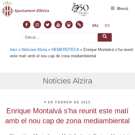
Menú
Facebook
Instagram
Twitter
Youtube
Slideshare
Normas
VAL
ES
Cerca:
Cerca
Inici
»
Notícies Alzira
»
HEMEROTECA
»
Enrique Montalvá s’ha reunit
este matí amb el nou cap de zona mediambiental
Notícies Alzira
PUBLICAT
4 DE FEBRER DE 2015
A
Enrique Montalvá s’ha reunit este matí
amb el nou cap de zona mediambiental