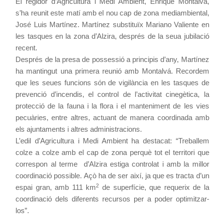
El regidor d’Agricultura i Medi Ambient, Enrique Montalvá,
s’ha reunit este matí amb el nou cap de zona mediambiental,
José Luis Martínez. Martínez substituïx Mariano Valiente en
les tasques en la zona d’Alzira, després de la seua jubilació
recent.
Després de la presa de possessió a principis d’any, Martínez
ha mantingut una primera reunió amb Montalvá. Recordem
que les seues funcions són de vigilància en les tasques de
prevenció d’incendis, el control de l’activitat cinegètica, la
protecció de la fauna i la flora i el manteniment de les vies
pecuàries, entre altres, actuant de manera coordinada amb
els ajuntaments i altres administracions.
L’edil d’Agricultura i Medi Ambient ha destacat: “Treballem
colze a colze amb el cap de zona perquè tot el territori que
correspon al terme d’Alzira estiga controlat i amb la millor
coordinació possible. Açò ha de ser així, ja que es tracta d’un
2
espai gran, amb 111 km
de superfície, que requerix de la
coordinació dels diferents recursos per a poder optimitzar-
los”.