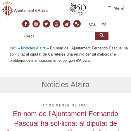
Menú
Facebook
Instagram
Twitter
Youtube
Slideshare
Normas
VAL
ES
Cerca:
Cerca
Inici
»
Notícies Alzira
»
En nom de l’Ajuntament Fernando Pascual ha
sol·licitat al diputat de Carreteres una reunió per tal d’abordar el
problema dels embussos en el polígon d’Albalat
Notícies Alzira
PUBLICAT
17 DE GENER DE 2020
A
En nom de l’Ajuntament Fernando
Pascual ha sol·licitat al diputat de