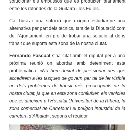
solucionar els embussos que es produïxen diàriament
entre les rotondes de la Guitarra i les Fulles.
Cal buscar una solució que exigiria estudiar-ne una
alternativa per part dels tècnics, tant de la Diputació com
de l’Ajuntament, en pro de trobar una solució al dens
trànsit que suporta esta zona de la nostra ciutat.
Fernando Pascual
s’ha citat amb el diputat per a una
pròxima reunió on abordar amb deteniment esta
problemàtica.
«No hem deixat de pressionar des que
accedírem a les tasques de govern per tal de fer visible
un dels problemes de trànsit més preocupants de la
nostra ciutat, ja que en esta zona confluïxen els vehicles
que es dirigixen a l’Hospital Universitari de la Ribera, la
zona comercial de Carrefour i el polígon industrial de la
carretera d’Albalat»
, segons el regidor.