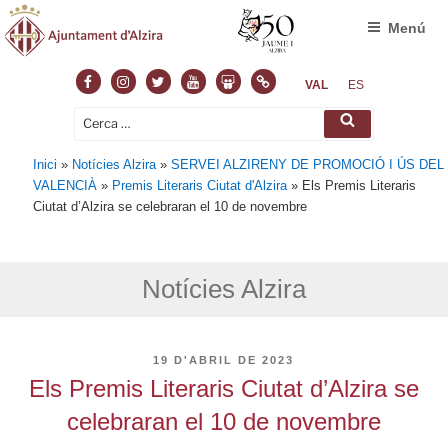
Menú
Facebook
Instagram
Twitter
Youtube
Slideshare
Normas
VAL
ES
Cerca:
Cerca
Inici
»
Notícies Alzira
»
SERVEI ALZIRENY DE PROMOCIÓ I ÚS DEL
VALENCIÀ
»
Premis Literaris Ciutat d'Alzira
»
Els Premis Literaris
Ciutat d’Alzira se celebraran el 10 de novembre
Notícies Alzira
PUBLICAT
19 D'ABRIL DE 2023
A
Els Premis Literaris Ciutat d’Alzira se
celebraran el 10 de novembre