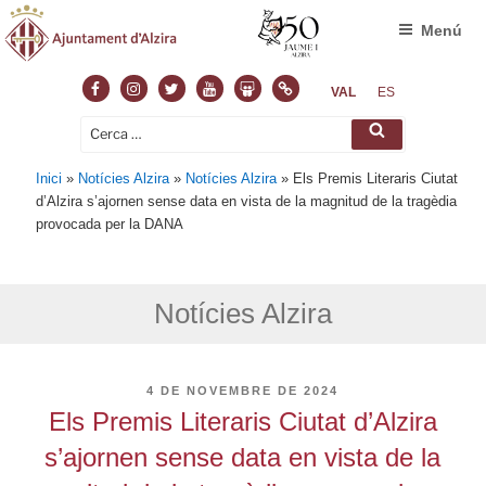
Menú
Facebook
Instagram
Twitter
Youtube
Slideshare
Normas
VAL
ES
Cerca:
Cerca
Inici
»
Notícies Alzira
»
Notícies Alzira
»
Els Premis Literaris Ciutat
d’Alzira s’ajornen sense data en vista de la magnitud de la tragèdia
provocada per la DANA
Notícies Alzira
PUBLICAT
4 DE NOVEMBRE DE 2024
A
Els Premis Literaris Ciutat d’Alzira
s’ajornen sense data en vista de la