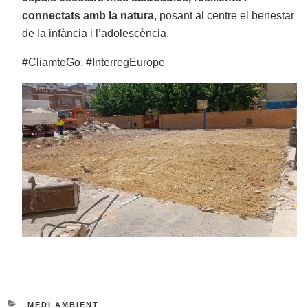
connectats amb la natura
, posant al centre el benestar
de la infància i l’adolescència.
#CliamteGo, #InterregEurope
CATEGORIES
MEDI AMBIENT