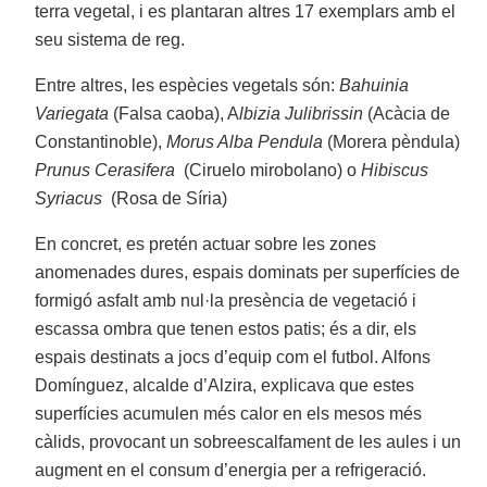
terra vegetal, i es plantaran altres 17 exemplars amb el
seu sistema de reg.
Entre altres, les espècies vegetals són:
Bahuinia
Variegata
(Falsa caoba), A
lbizia Julibrissin
(Acàcia de
Constantinoble),
Morus Alba Pendula
(Morera pèndula)
Prunus Cerasifera
(Ciruelo mirobolano) o
Hibiscus
Syriacus
(Rosa de Síria)
En concret, es pretén actuar sobre les zones
anomenades dures, espais dominats per superfícies de
formigó asfalt amb nul·la presència de vegetació i
escassa ombra que tenen estos patis; és a dir, els
espais destinats a jocs d’equip com el futbol. Alfons
Domínguez, alcalde d’Alzira, explicava que estes
superfícies acumulen més calor en els mesos més
càlids, provocant un sobreescalfament de les aules i un
augment en el consum d’energia per a refrigeració.