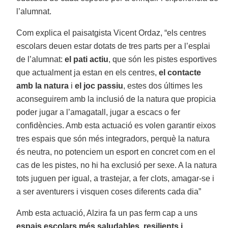
l’alumnat.
Com explica el paisatgista Vicent Ordaz, “els centres
escolars deuen estar dotats de tres parts per a l’esplai
de l’alumnat:
el pati actiu
, que són les pistes esportives
que actualment ja estan en els centres,
el contacte
amb la natura
i
el joc passiu
, estes dos últimes les
aconseguirem amb la inclusió de la natura que propicia
poder jugar a l’amagatall, jugar a escacs o fer
confidències. Amb esta actuació es volen garantir eixos
tres espais que són més integradors, perquè la natura
és neutra, no potenciem un esport en concret com en el
cas de les pistes, no hi ha exclusió per sexe. A la natura
tots juguen per igual, a trastejar, a fer clots, amagar-se i
a ser aventurers i visquen coses diferents cada dia”
Amb esta actuació, Alzira fa un pas ferm cap a uns
espais escolars més saludables, resilients i