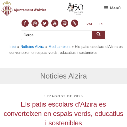
Menú
Facebook
Instagram
Twitter
Youtube
Slideshare
Normas
VAL
ES
Cerca:
Cerca
Inici
»
Notícies Alzira
»
Medi ambient
»
Els patis escolars d’Alzira es
converteixen en espais verds, educatius i sostenibles
Notícies Alzira
PUBLICAT
5 D'AGOST DE 2025
A
Els patis escolars d’Alzira es
converteixen en espais verds, educatius
i sostenibles