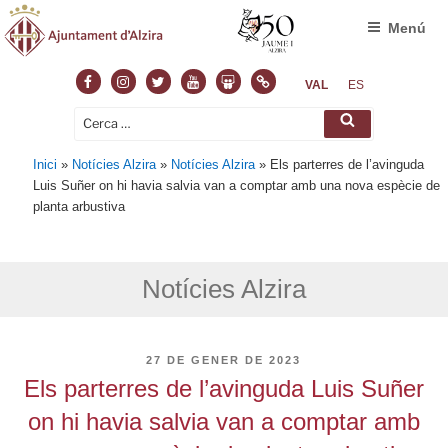
Menú
Facebook
Instagram
Twitter
Youtube
Slideshare
Normas
VAL
ES
Cerca:
Cerca
Inici
»
Notícies Alzira
»
Notícies Alzira
»
Els parterres de l’avinguda
Luis Suñer on hi havia salvia van a comptar amb una nova espècie de
planta arbustiva
Notícies Alzira
PUBLICAT
27 DE GENER DE 2023
A
Els parterres de l’avinguda Luis Suñer
on hi havia salvia van a comptar amb