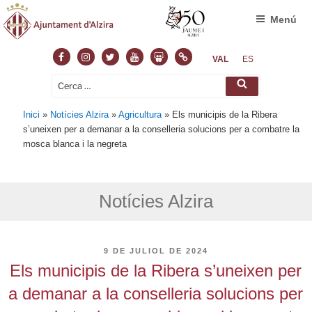
Menú
Facebook
Instagram
Twitter
Youtube
Slideshare
Normas
VAL
ES
Cerca:
Cerca
Inici
»
Notícies Alzira
»
Agricultura
»
Els municipis de la Ribera
s’uneixen per a demanar a la conselleria solucions per a combatre la
mosca blanca i la negreta
Notícies Alzira
PUBLICAT
9 DE JULIOL DE 2024
A
Els municipis de la Ribera s’uneixen per
a demanar a la conselleria solucions per