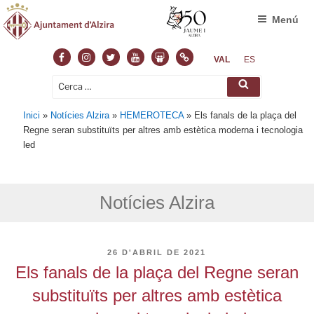
Menú
Facebook
Instagram
Twitter
Youtube
Slideshare
Normas
VAL
ES
Cerca:
Cerca
Inici
»
Notícies Alzira
»
HEMEROTECA
»
Els fanals de la plaça del
Regne seran substituïts per altres amb estètica moderna i tecnologia
led
Notícies Alzira
PUBLICAT
26 D'ABRIL DE 2021
A
Els fanals de la plaça del Regne seran
substituïts per altres amb estètica