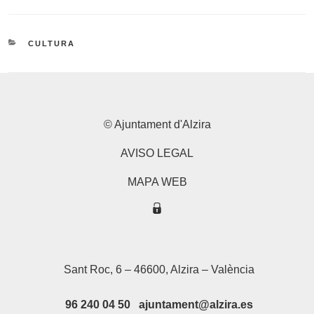
CATEGORIES
CULTURA
© Ajuntament d'Alzira
AVISO LEGAL
MAPA WEB
Sant Roc, 6 – 46600, Alzira – València
96 240 04 50 ajuntament@alzira.es