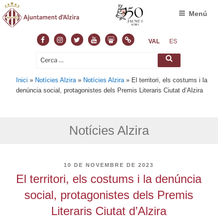
Menú
Facebook
Instagram
Twitter
Youtube
Slideshare
Normas
VAL
ES
Cerca:
Cerca
Inici
»
Notícies Alzira
»
Notícies Alzira
»
El territori, els costums i la
denúncia social, protagonistes dels Premis Literaris Ciutat d’Alzira
Notícies Alzira
PUBLICAT
10 DE NOVEMBRE DE 2023
A
El territori, els costums i la denúncia
social, protagonistes dels Premis
Literaris Ciutat d’Alzira