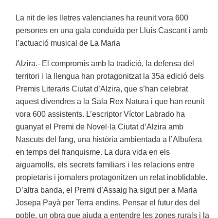
La nit de les lletres valencianes ha reunit vora 600
persones en una gala conduïda per Lluís Cascant i amb
l’actuació musical de La Maria
Alzira.- El compromís amb la tradició, la defensa del
territori i la llengua han protagonitzat la 35a edició dels
Premis Literaris Ciutat d’Alzira, que s’han celebrat
aquest divendres a la Sala Rex Natura i que han reunit
vora 600 assistents. L’escriptor Víctor Labrado ha
guanyat el Premi de Novel·la Ciutat d’Alzira amb
Nascuts del fang, una història ambientada a l’Albufera
en temps del franquisme. La dura vida en els
aiguamolls, els secrets familiars i les relacions entre
propietaris i jornalers protagonitzen un relat inoblidable.
D’altra banda, el Premi d’Assaig ha sigut per a Maria
Josepa Payà per Terra endins. Pensar el futur des del
poble, un obra que ajuda a entendre les zones rurals i la